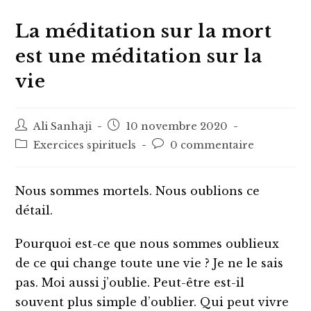
La méditation sur la mort
est une méditation sur la
vie
Auteur/autrice
Post
Ali Sanhaji
10 novembre 2020
de
published:
Post
Post
Exercices spirituels
0 commentaire
la
category:
comments:
publication :
Nous sommes mortels. Nous oublions ce
détail.
Pourquoi est-ce que nous sommes oublieux
de ce qui change toute une vie ? Je ne le sais
pas. Moi aussi j’oublie. Peut-être est-il
souvent plus simple d’oublier. Qui peut vivre