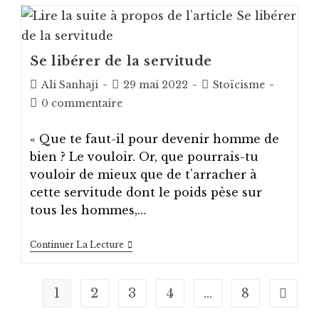
Est
Un
Défi
Se libérer de la servitude
Auteur/autrice
Post
Post
Ali Sanhaji
29 mai 2022
Stoïcisme
de
published:
category:
Post
0 commentaire
la
comments:
publication :
« Que te faut-il pour devenir homme de
bien ? Le vouloir. Or, que pourrais-tu
vouloir de mieux que de t’arracher à
cette servitude dont le poids pèse sur
tous les hommes,…
Se
Continuer La Lecture
Libérer
De
La
Servitude
1
2
3
4
…
8
Aller à