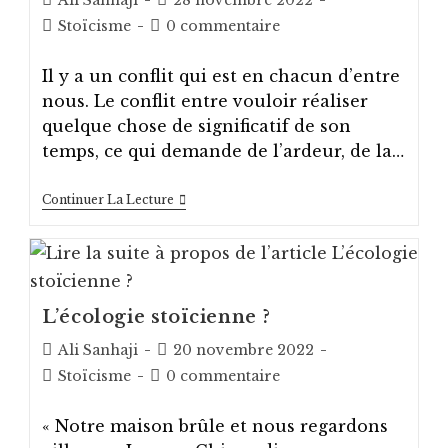
Ali Sanhaji
28 novembre 2022
de
published:
Post
Post
Stoïcisme
0 commentaire
la
category:
comments:
publication :
Il y a un conflit qui est en chacun d’entre
nous. Le conflit entre vouloir réaliser
quelque chose de significatif de son
temps, ce qui demande de l’ardeur, de la…
[Stoïcisme]
Continuer La Lecture
Le
Conflit
Entre
La
Puissance
De
L’insatisfaction
L’écologie stoïcienne ?
Et
Le
Auteur/autrice
Post
Ali Sanhaji
20 novembre 2022
Bonheur
de
published:
Post
Post
Stoïcisme
0 commentaire
De
la
La
category:
comments:
Sérénité
publication :
« Notre maison brûle et nous regardons