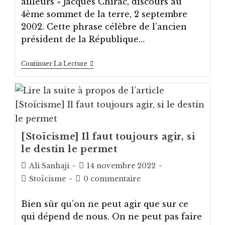
ailleurs » Jacques Chirac, discours au
4ème sommet de la terre, 2 septembre
2002. Cette phrase célèbre de l’ancien
président de la République…
L’écologie
Continuer La Lecture
Stoïcienne
?
[Stoïcisme] Il faut toujours agir, si
le destin le permet
Auteur/autrice
Post
Ali Sanhaji
14 novembre 2022
de
published:
Post
Post
Stoïcisme
0 commentaire
la
category:
comments:
publication :
Bien sûr qu’on ne peut agir que sur ce
qui dépend de nous. On ne peut pas faire