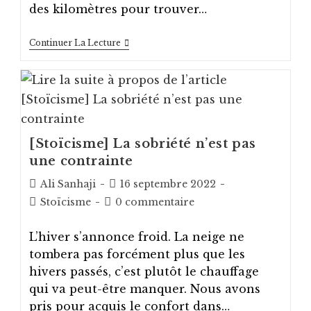
des kilomètres pour trouver…
Contre
Continuer La Lecture
La
Démesure,
Invoquer
La
Valeur
Ancienne
De
La
[Stoïcisme] La sobriété n’est pas
Mesure
une contrainte
Auteur/autrice
Post
Ali Sanhaji
16 septembre 2022
de
published:
Post
Post
Stoïcisme
0 commentaire
la
category:
comments:
publication :
L’hiver s’annonce froid. La neige ne
tombera pas forcément plus que les
hivers passés, c’est plutôt le chauffage
qui va peut-être manquer. Nous avons
pris pour acquis le confort dans…