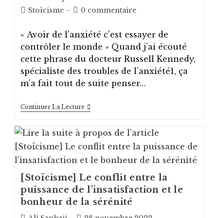
de
published:
Post
Post
Stoïcisme
0 commentaire
la
category:
comments:
publication :
« Avoir de l'anxiété c'est essayer de
contrôler le monde » Quand j’ai écouté
cette phrase du docteur Russell Kennedy,
spécialiste des troubles de l’anxiété1, ça
m’a fait tout de suite penser…
[Stoïcisme]
Continuer La Lecture
Comment
Contrôler
L’anxiété
[Stoïcisme] Le conflit entre la
puissance de l’insatisfaction et le
bonheur de la sérénité
Auteur/autrice
Post