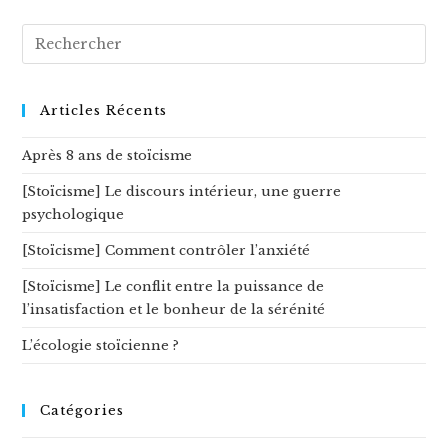
Rechercher
sur
ce
site
Articles Récents
Après 8 ans de stoïcisme
[Stoïcisme] Le discours intérieur, une guerre
psychologique
[Stoïcisme] Comment contrôler l’anxiété
[Stoïcisme] Le conflit entre la puissance de
l’insatisfaction et le bonheur de la sérénité
L’écologie stoïcienne ?
Catégories