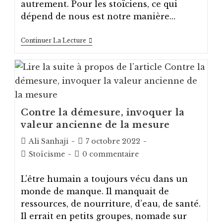
autrement. Pour les stoïciens, ce qui
dépend de nous est notre manière…
[Stoïcisme]
Continuer La Lecture
Il
Faut
Toujours
Agir,
Si
Le
Destin
Le
Contre la démesure, invoquer la
Permet
valeur ancienne de la mesure
Auteur/autrice
Post
Ali Sanhaji
7 octobre 2022
de
published:
Post
Post
Stoïcisme
0 commentaire
la
category:
comments:
publication :
L’être humain a toujours vécu dans un
monde de manque. Il manquait de
ressources, de nourriture, d’eau, de santé.
Il errait en petits groupes, nomade sur