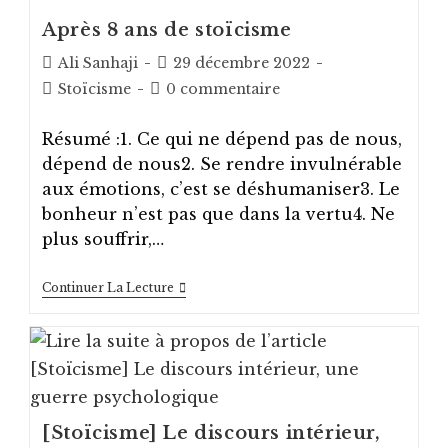
Après 8 ans de stoïcisme
Auteur/autrice
Post
Ali Sanhaji
29 décembre 2022
de
published:
Post
Post
Stoïcisme
0 commentaire
la
category:
comments:
publication :
Résumé :1. Ce qui ne dépend pas de nous,
dépend de nous2. Se rendre invulnérable
aux émotions, c’est se déshumaniser3. Le
bonheur n’est pas que dans la vertu4. Ne
plus souffrir,…
Après
Continuer La Lecture
8
Ans
De
Stoïcisme
[Stoïcisme] Le discours intérieur,