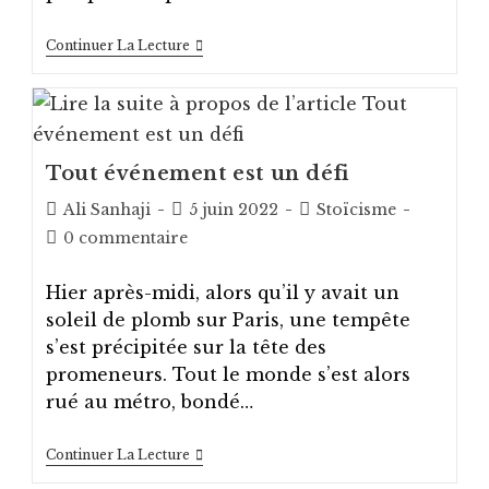
[Stoïcisme]
Continuer La Lecture
La
Sobriété
N’est
Pas
Une
Contrainte
Tout événement est un défi
Auteur/autrice
Post
Post
Ali Sanhaji
5 juin 2022
Stoïcisme
de
published:
category:
Post
0 commentaire
la
comments:
publication :
Hier après-midi, alors qu’il y avait un
soleil de plomb sur Paris, une tempête
s’est précipitée sur la tête des
promeneurs. Tout le monde s’est alors
rué au métro, bondé…
Tout
Continuer La Lecture
Événement