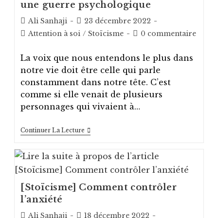
une guerre psychologique
Auteur/autrice
Post
Ali Sanhaji
23 décembre 2022
de
published:
Post
Post
Attention à soi
/
Stoïcisme
0 commentaire
la
category:
comments:
publication :
La voix que nous entendons le plus dans
notre vie doit être celle qui parle
constamment dans notre tête. C’est
comme si elle venait de plusieurs
personnages qui vivaient à…
[Stoïcisme]
Continuer La Lecture
Le
Discours
Intérieur,
Une
Guerre
Psychologique
[Stoïcisme] Comment contrôler
l’anxiété
Auteur/autrice
Post
Ali Sanhaji
18 décembre 2022