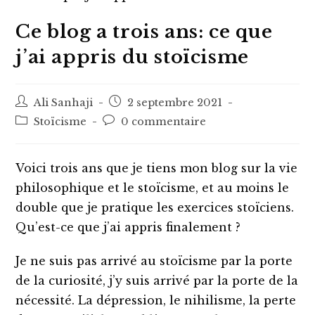
Ce blog a trois ans: ce que
j’ai appris du stoïcisme
Auteur/autrice
Post
Ali Sanhaji
2 septembre 2021
de
published:
Post
Post
Stoïcisme
0 commentaire
la
category:
comments:
publication :
Voici trois ans que je tiens mon blog sur la vie
philosophique et le stoïcisme, et au moins le
double que je pratique les exercices stoïciens.
Qu’est-ce que j’ai appris finalement ?
Je ne suis pas arrivé au stoïcisme par la porte
de la curiosité, j’y suis arrivé par la porte de la
nécessité. La dépression, le nihilisme, la perte