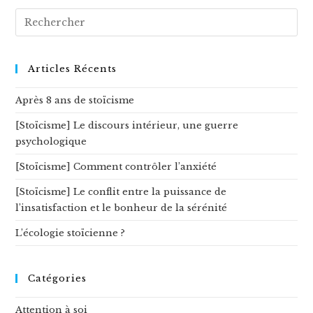
Rechercher
sur
ce
site
Articles Récents
Après 8 ans de stoïcisme
[Stoïcisme] Le discours intérieur, une guerre
psychologique
[Stoïcisme] Comment contrôler l’anxiété
[Stoïcisme] Le conflit entre la puissance de
l’insatisfaction et le bonheur de la sérénité
L’écologie stoïcienne ?
Catégories
Attention à soi