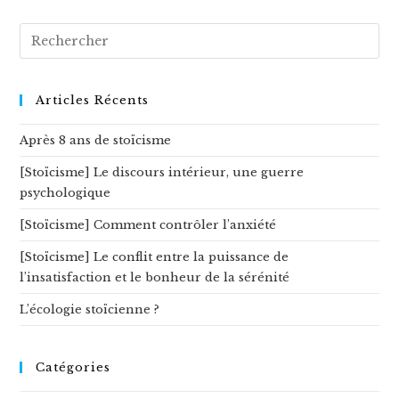
Rechercher
sur
ce
site
Articles Récents
Après 8 ans de stoïcisme
[Stoïcisme] Le discours intérieur, une guerre
psychologique
[Stoïcisme] Comment contrôler l’anxiété
[Stoïcisme] Le conflit entre la puissance de
l’insatisfaction et le bonheur de la sérénité
L’écologie stoïcienne ?
Catégories