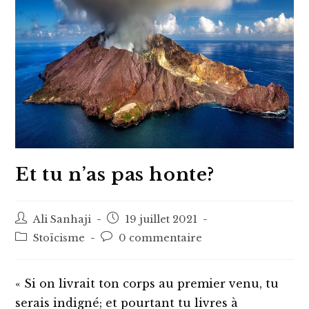
Et tu n’as pas honte?
Auteur/autrice
Post
Ali Sanhaji
19 juillet 2021
de
published:
Post
Post
Stoïcisme
0 commentaire
la
category:
comments:
publication :
« Si on livrait ton corps au premier venu, tu
serais indigné; et pourtant tu livres à