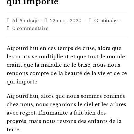
qui importe
Auteur/autrice
Post
Post
Ali Sanhaji
22 mars 2020
Gratitude
de
published:
category:
Post
0 commentaire
la
comments:
publication :
Aujourd’hui en ces temps de crise, alors que
les morts se multiplient et que tout le monde
craint que la maladie ne le brise, nous nous
rendons compte de la beauté de la vie et de ce
qui importe.
Aujourd’hui, alors que nous sommes confinés
chez nous, nous regardons le ciel et les arbres
avec regret. L’humanité a fait bien des
progrès, mais nous restons des enfants de la
terre.