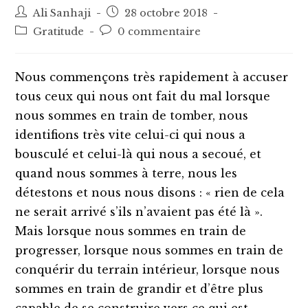
Auteur/autrice
Post
Ali Sanhaji
28 octobre 2018
de
published:
Post
Post
Gratitude
0 commentaire
la
category:
comments:
publication :
Nous commençons très rapidement à accuser
tous ceux qui nous ont fait du mal lorsque
nous sommes en train de tomber, nous
identifions très vite celui-ci qui nous a
bousculé et celui-là qui nous a secoué, et
quand nous sommes à terre, nous les
détestons et nous nous disons : « rien de cela
ne serait arrivé s’ils n’avaient pas été là ».
Mais lorsque nous sommes en train de
progresser, lorsque nous sommes en train de
conquérir du terrain intérieur, lorsque nous
sommes en train de grandir et d’être plus
capable de se construire vers ce qui est