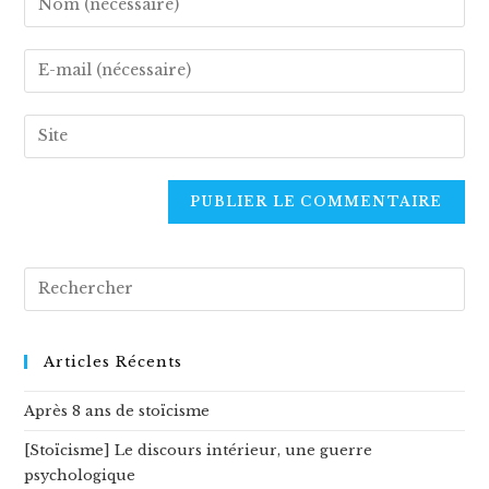
your
name
Enter
or
your
username
email
Enter
to
address
your
comment
to
website
comment
URL
(optional)
Rechercher
sur
ce
site
Articles Récents
Après 8 ans de stoïcisme
[Stoïcisme] Le discours intérieur, une guerre
psychologique