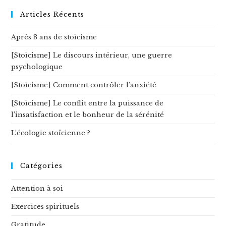
ce
site
Articles Récents
Après 8 ans de stoïcisme
[Stoïcisme] Le discours intérieur, une guerre
psychologique
[Stoïcisme] Comment contrôler l’anxiété
[Stoïcisme] Le conflit entre la puissance de
l’insatisfaction et le bonheur de la sérénité
L’écologie stoïcienne ?
Catégories
Attention à soi
Exercices spirituels
Gratitude