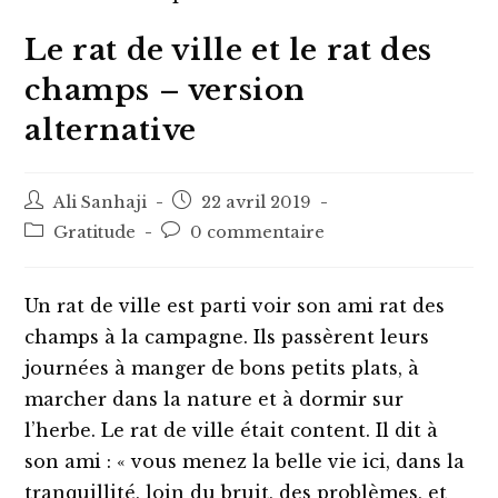
Le rat de ville et le rat des
champs – version
alternative
Auteur/autrice
Post
Ali Sanhaji
22 avril 2019
de
published:
Post
Post
Gratitude
0 commentaire
la
category:
comments:
publication :
Un rat de ville est parti voir son ami rat des
champs à la campagne. Ils passèrent leurs
journées à manger de bons petits plats, à
marcher dans la nature et à dormir sur
l’herbe. Le rat de ville était content. Il dit à
son ami : « vous menez la belle vie ici, dans la
tranquillité, loin du bruit, des problèmes, et