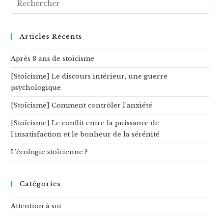
sur
ce
site
Articles Récents
Après 8 ans de stoïcisme
[Stoïcisme] Le discours intérieur, une guerre
psychologique
[Stoïcisme] Comment contrôler l’anxiété
[Stoïcisme] Le conflit entre la puissance de
l’insatisfaction et le bonheur de la sérénité
L’écologie stoïcienne ?
Catégories
Attention à soi