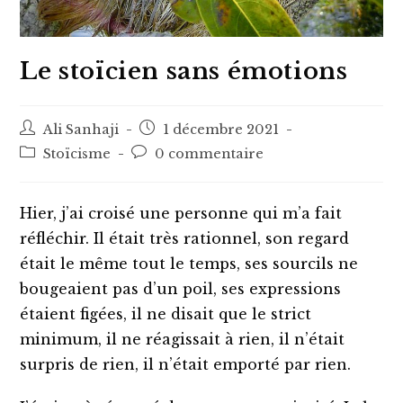
Le stoïcien sans émotions
Auteur/autrice
Post
Ali Sanhaji
1 décembre 2021
de
published:
Post
Post
Stoïcisme
0 commentaire
la
category:
comments:
publication :
Hier, j’ai croisé une personne qui m’a fait
réfléchir. Il était très rationnel, son regard
était le même tout le temps, ses sourcils ne
bougeaient pas d’un poil, ses expressions
étaient figées, il ne disait que le strict
minimum, il ne réagissait à rien, il n’était
surpris de rien, il n’était emporté par rien.