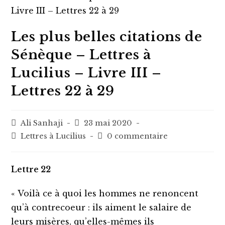
Les plus belles citations de
Sénèque – Lettres à
Lucilius – Livre III –
Lettres 22 à 29
Auteur/autrice
Post
Ali Sanhaji
23 mai 2020
de
published:
Post
Post
Lettres à Lucilius
0 commentaire
la
category:
comments:
publication :
Lettre 22
« Voilà ce à quoi les hommes ne renoncent
qu’à contrecoeur : ils aiment le salaire de
leurs misères, qu’elles-mêmes ils