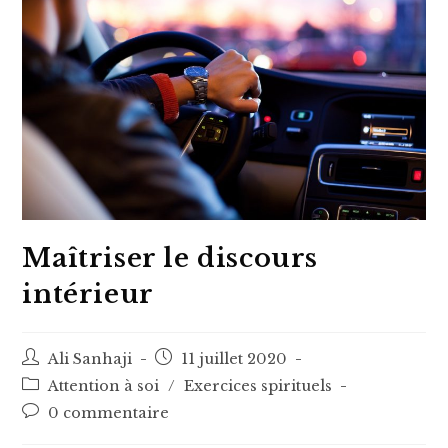
Maîtriser le discours
intérieur
Auteur/autrice
Post
Ali Sanhaji
11 juillet 2020
de
published:
Post
Attention à soi
/
Exercices spirituels
la
category:
Post
0 commentaire
publication :
comments: