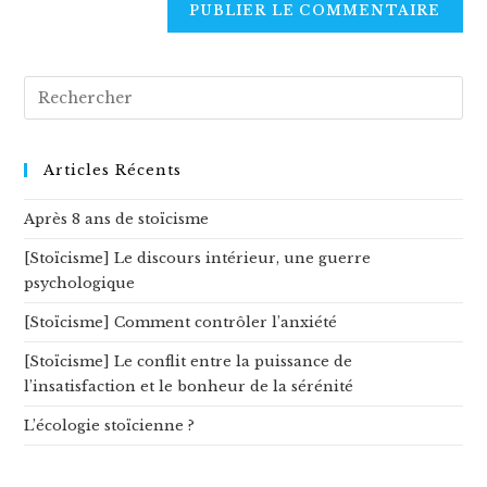
comment
URL
(optional)
Rechercher
sur
ce
site
Articles Récents
Après 8 ans de stoïcisme
[Stoïcisme] Le discours intérieur, une guerre
psychologique
[Stoïcisme] Comment contrôler l’anxiété
[Stoïcisme] Le conflit entre la puissance de
l’insatisfaction et le bonheur de la sérénité
L’écologie stoïcienne ?