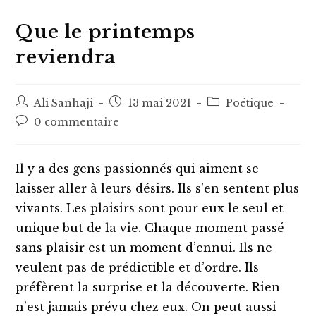
Que le printemps
reviendra
Auteur/autrice
Post
Post
Ali Sanhaji
13 mai 2021
Poétique
de
published:
category:
Post
0 commentaire
la
comments:
publication :
Il y a des gens passionnés qui aiment se
laisser aller à leurs désirs. Ils s’en sentent plus
vivants. Les plaisirs sont pour eux le seul et
unique but de la vie. Chaque moment passé
sans plaisir est un moment d’ennui. Ils ne
veulent pas de prédictible et d’ordre. Ils
préfèrent la surprise et la découverte. Rien
n’est jamais prévu chez eux. On peut aussi