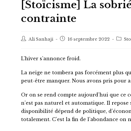
[Stoïcisme] La sobrié
contrainte
Auteur/autrice
Post
Post
Ali Sanhaji
16 septembre 2022
St
de
published:
catego
la
publication :
L’hiver s’annonce froid.
La neige ne tombera pas forcément plus que 
peut-être manquer. Nous avons pris pour ac
Or on se rend compte aujourd’hui que ce c
n’est pas naturel et automatique. Il repose s
disponibilité dépend de politique, d’écono
totalement. C’est la fin de l’abondance on n