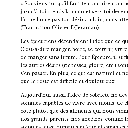
« Souviens-toi qu’il faut te conduire comme
jusqu’à toi : tends la main et sers-toi décemm
là : ne lance pas ton désir au loin, mais att
(Traduction Olivier D’Jeranian).
Les épicuriens défendaient l’idée que ce qui
C’est-à-dire manger, boire, se couvrir, vivre
de manger sans limite. Pour Épicure, il suff
les autres désirs (richesses, gloire, etc.) s
s’en passer. En plus, ce qui est naturel et néc
que le reste est difficile et douloureux.
Aujourd’hui aussi, l’idée de sobriété ne de
sommes capables de vivre avec moins, de ch
côté plutôt que des aliments qui nous vie
nos grands-parents, nos ancêtres, comme les
sommes aussi humains qu’eux et capables d