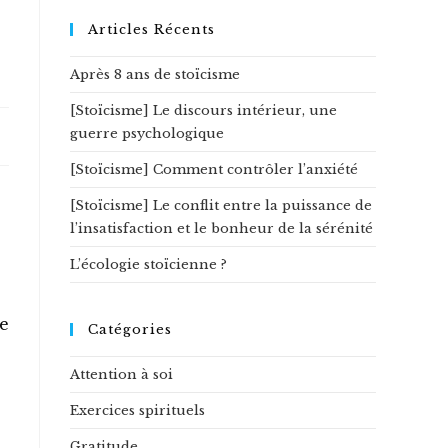
ce
site
Articles Récents
Après 8 ans de stoïcisme
[Stoïcisme] Le discours intérieur, une
guerre psychologique
[Stoïcisme] Comment contrôler l’anxiété
[Stoïcisme] Le conflit entre la puissance de
l’insatisfaction et le bonheur de la sérénité
L’écologie stoïcienne ?
re
Catégories
Attention à soi
Exercices spirituels
Gratitude