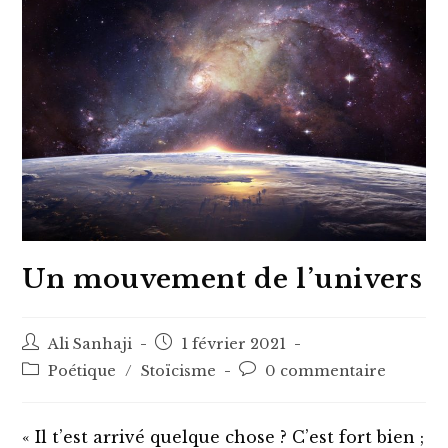
Un mouvement de l’univers
Auteur/autrice
Post
Ali Sanhaji
1 février 2021
de
published:
Post
Post
Poétique
/
Stoïcisme
0 commentaire
la
category:
comments:
publication :
« Il t’est arrivé quelque chose ? C’est fort bien ;