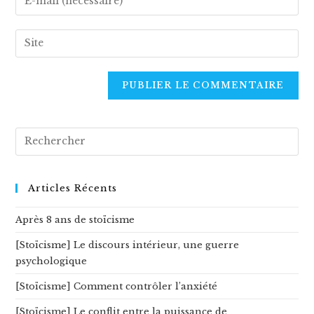
or
your
username
email
Enter
to
address
your
comment
to
website
comment
URL
(optional)
Rechercher
sur
ce
site
Articles Récents
Après 8 ans de stoïcisme
[Stoïcisme] Le discours intérieur, une guerre
psychologique
[Stoïcisme] Comment contrôler l’anxiété
[Stoïcisme] Le conflit entre la puissance de