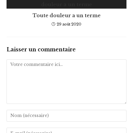
Toute douleur a un terme
29 août 2020
Laisser un commentaire
Comment
Enter
your
name
Enter