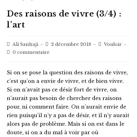
Des raisons de vivre (3/4) :
l’art
Auteur/autrice
Post
Post
Ali Sanhaji
2 décembre 2018
Vouloir
de
published:
category:
Post
0 commentaire
la
comments:
publication :
Si on se pose la question des raisons de vivre,
c’est qu’on a envie de vivre, et de bien vivre.
Si on n’avait pas ce désir fort de vivre, on
n’aurait pas besoin de chercher des raisons
pour, ni comment faire. On n’aurait envie de
rien puisqu’il n’y a pas de désir, et il n’y aurait
alors pas de problème. Mais si on est dans le
doute, si on a du mal à voir par où