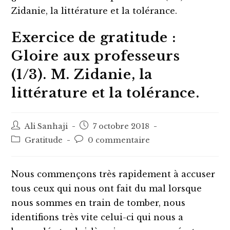
Exercice de gratitude :
Gloire aux professeurs
(1/3). M. Zidanie, la
littérature et la tolérance.
Auteur/autrice
Post
Ali Sanhaji
7 octobre 2018
de
published:
Post
Post
Gratitude
0 commentaire
la
category:
comments:
publication :
Nous commençons très rapidement à accuser
tous ceux qui nous ont fait du mal lorsque
nous sommes en train de tomber, nous
identifions très vite celui-ci qui nous a