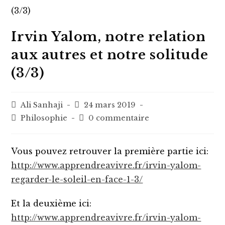
Irvin Yalom, notre relation
aux autres et notre solitude
(3/3)
Auteur/autrice
Post
Ali Sanhaji
24 mars 2019
de
published:
Post
Post
Philosophie
0 commentaire
la
category:
comments:
publication :
Vous pouvez retrouver la première partie ici:
http://www.apprendreavivre.fr/irvin-yalom-
regarder-le-soleil-en-face-1-3/
Et la deuxième ici:
http://www.apprendreavivre.fr/irvin-yalom-