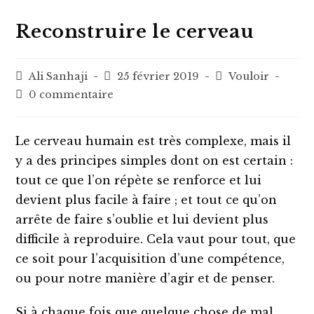
Reconstruire le cerveau
Auteur/autrice
Post
Post
Ali Sanhaji
25 février 2019
Vouloir
de
published:
category:
Post
0 commentaire
la
comments:
publication :
Le cerveau humain est très complexe, mais il
y a des principes simples dont on est certain :
tout ce que l’on répète se renforce et lui
devient plus facile à faire ; et tout ce qu’on
arrête de faire s’oublie et lui devient plus
difficile à reproduire. Cela vaut pour tout, que
ce soit pour l’acquisition d’une compétence,
ou pour notre manière d’agir et de penser.
Si à chaque fois que quelque chose de mal