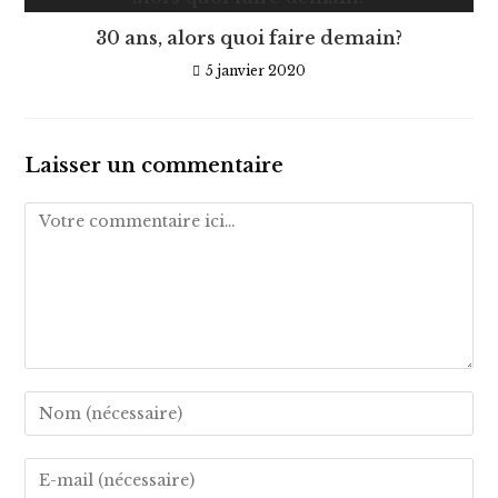
30 ans, alors quoi faire demain?
5 janvier 2020
Laisser un commentaire
Comment
Enter
your
name
Enter
or