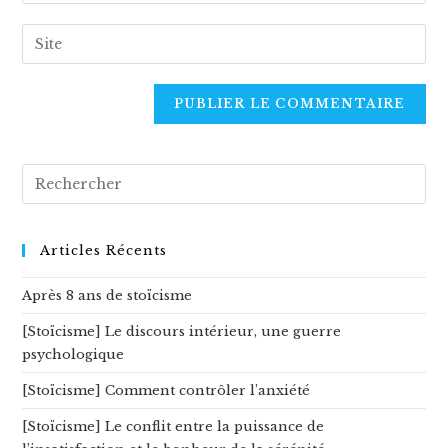
your
username
email
Enter
to
address
your
comment
to
website
comment
URL
(optional)
Rechercher
sur
ce
site
Articles Récents
Après 8 ans de stoïcisme
[Stoïcisme] Le discours intérieur, une guerre
psychologique
[Stoïcisme] Comment contrôler l’anxiété
[Stoïcisme] Le conflit entre la puissance de