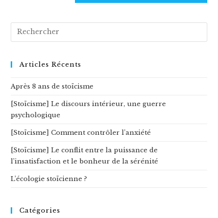
(optional)
Rechercher
sur
ce
site
Articles Récents
Après 8 ans de stoïcisme
[Stoïcisme] Le discours intérieur, une guerre
psychologique
[Stoïcisme] Comment contrôler l’anxiété
[Stoïcisme] Le conflit entre la puissance de
l’insatisfaction et le bonheur de la sérénité
L’écologie stoïcienne ?
Catégories