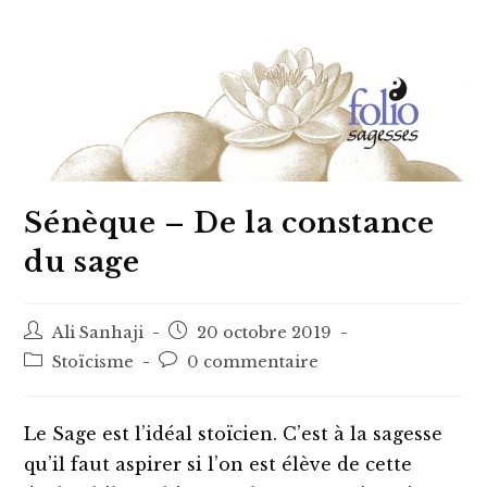
Sénèque – De la constance
du sage
Auteur/autrice
Post
Ali Sanhaji
20 octobre 2019
de
published:
Post
Post
Stoïcisme
0 commentaire
la
category:
comments:
publication :
Le Sage est l’idéal stoïcien. C’est à la sagesse
qu’il faut aspirer si l’on est élève de cette