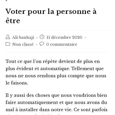
Voter pour la personne à
être
Auteur/autrice
Post
Ali Sanhaji
11 décembre 2020
de
published:
Post
Post
Non classé
0 commentaire
la
category:
comments:
publication :
Tout ce que l’on répète devient de plus en
plus évident et automatique. Tellement que
nous ne nous rendons plus compte que nous
le faisons.
Il y aussi des choses que nous voudrions bien
faire automatiquement et que nous avons du
mal à installer dans notre vie. Ce sont parfois