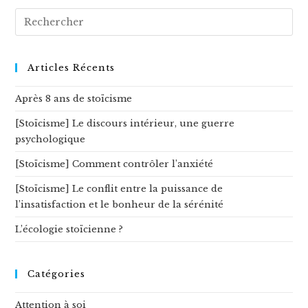
Rechercher
sur
ce
site
Articles Récents
Après 8 ans de stoïcisme
[Stoïcisme] Le discours intérieur, une guerre
psychologique
[Stoïcisme] Comment contrôler l’anxiété
[Stoïcisme] Le conflit entre la puissance de
l’insatisfaction et le bonheur de la sérénité
L’écologie stoïcienne ?
Catégories
Attention à soi