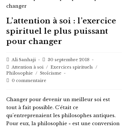
L’attention à soi : l’exercice
spirituel le plus puissant
pour changer
Auteur/autrice
Post
Ali Sanhaji
30 septembre 2018
de
published:
Post
Attention à soi
/
Exercices spirituels
/
la
category:
Philosophie
/
Stoïcisme
publication :
Post
0 commentaire
comments:
Changer pour devenir un meilleur soi est
tout à fait possible. C’était ce
qu’entreprenaient les philosophes antiques.
Pour eux, la philosophie « est une conversion