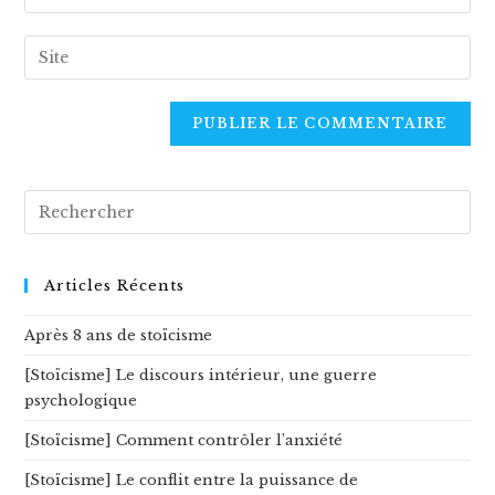
your
username
email
Enter
to
address
your
comment
to
website
comment
URL
(optional)
Rechercher
sur
ce
site
Articles Récents
Après 8 ans de stoïcisme
[Stoïcisme] Le discours intérieur, une guerre
psychologique
[Stoïcisme] Comment contrôler l’anxiété
[Stoïcisme] Le conflit entre la puissance de