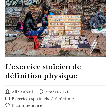
L’exercice stoïcien de
définition physique
Auteur/autrice
Post
Ali Sanhaji
5 mars 2021
de
published:
Post
Exercices spirituels
/
Stoïcisme
la
category:
Post
0 commentaire
publication :
comments: