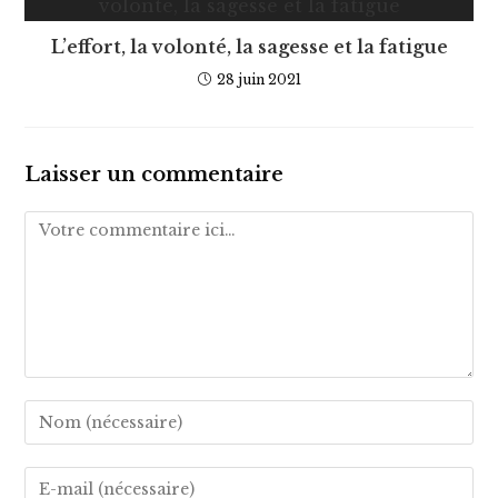
L’effort, la volonté, la sagesse et la fatigue
28 juin 2021
Laisser un commentaire
Comment
Enter
your
name
Enter
or