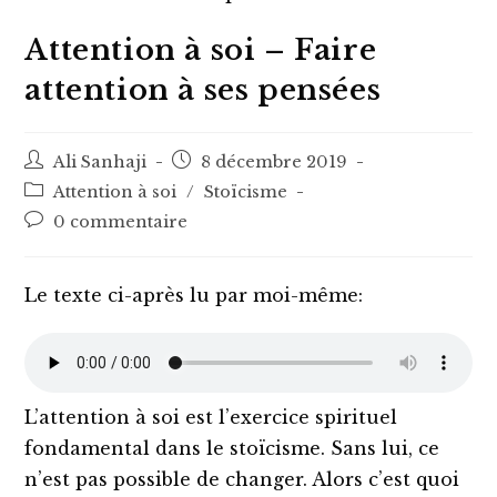
Attention à soi – Faire
attention à ses pensées
Auteur/autrice
Post
Ali Sanhaji
8 décembre 2019
de
published:
Post
Attention à soi
/
Stoïcisme
la
category:
Post
0 commentaire
publication :
comments:
Le texte ci-après lu par moi-même:
L’attention à soi est l’exercice spirituel
fondamental dans le stoïcisme. Sans lui, ce
n’est pas possible de changer. Alors c’est quoi