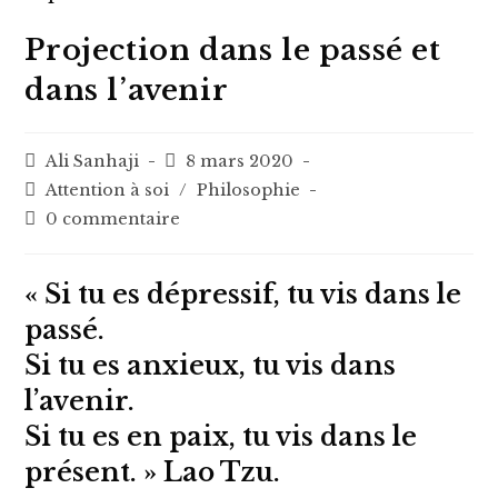
Projection dans le passé et
dans l’avenir
Auteur/autrice
Post
Ali Sanhaji
8 mars 2020
de
published:
Post
Attention à soi
/
Philosophie
la
category:
Post
0 commentaire
publication :
comments:
« Si tu es dépressif, tu vis dans le
passé.
Si tu es anxieux, tu vis dans
l’avenir.
Si tu es en paix, tu vis dans le
présent. » Lao Tzu.