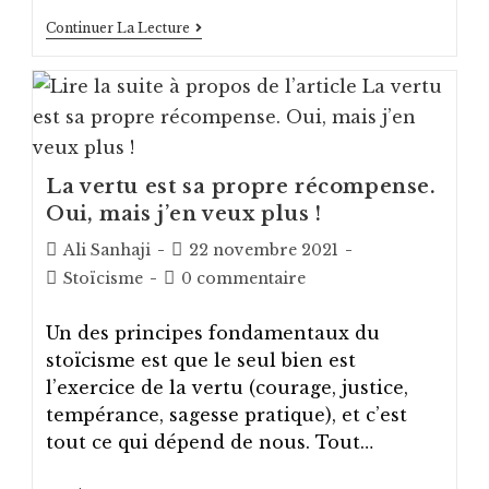
Le
Continuer La Lecture
Stoïcien
Sans
Émotions
La vertu est sa propre récompense.
Oui, mais j’en veux plus !
Auteur/autrice
Post
Ali Sanhaji
22 novembre 2021
de
published:
Post
Post
Stoïcisme
0 commentaire
la
category:
comments:
publication :
Un des principes fondamentaux du
stoïcisme est que le seul bien est
l’exercice de la vertu (courage, justice,
tempérance, sagesse pratique), et c’est
tout ce qui dépend de nous. Tout…