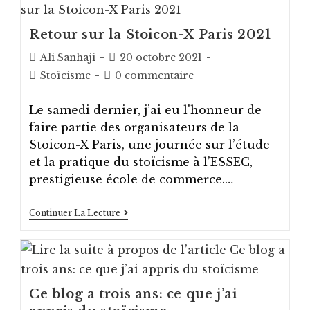
Bon
Usage
Retour sur la Stoicon-X Paris 2021
Auteur/autrice
Post
Ali Sanhaji
20 octobre 2021
de
published:
Post
Post
Stoïcisme
0 commentaire
la
category:
comments:
publication :
Le samedi dernier, j’ai eu l'honneur de
faire partie des organisateurs de la
Stoicon-X Paris, une journée sur l’étude
et la pratique du stoïcisme à l’ESSEC,
prestigieuse école de commerce.…
Retour
Continuer La Lecture
Sur
La
Stoicon-
X
Paris
2021
Ce blog a trois ans: ce que j’ai