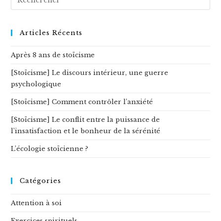
sur
ce
site
Articles Récents
Après 8 ans de stoïcisme
[Stoïcisme] Le discours intérieur, une guerre
psychologique
[Stoïcisme] Comment contrôler l’anxiété
[Stoïcisme] Le conflit entre la puissance de
l’insatisfaction et le bonheur de la sérénité
L’écologie stoïcienne ?
Catégories
Attention à soi
Exercices spirituels