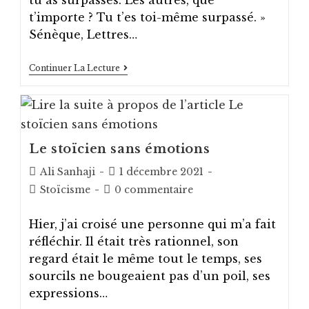
tu as surpassés. Les autres, que
t’importe ? Tu t’es toi-même surpassé. »
Sénèque, Lettres…
Reconnaissance
Continuer La Lecture
À
Soi-
Même
Le stoïcien sans émotions
Auteur/autrice
Post
Ali Sanhaji
1 décembre 2021
de
published:
Post
Post
Stoïcisme
0 commentaire
la
category:
comments:
publication :
Hier, j’ai croisé une personne qui m’a fait
réfléchir. Il était très rationnel, son
regard était le même tout le temps, ses
sourcils ne bougeaient pas d’un poil, ses
expressions…