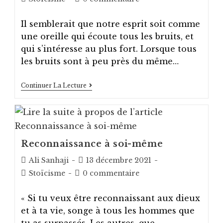
la
category:
comments:
publication :
Il semblerait que notre esprit soit comme
une oreille qui écoute tous les bruits, et
qui s’intéresse au plus fort. Lorsque tous
les bruits sont à peu près du même…
Le
Continuer La Lecture
Stoïcisme,
Face
À
La
Maladie
Reconnaissance à soi-même
Auteur/autrice
Post
Ali Sanhaji
13 décembre 2021
de
published:
Post
Post
Stoïcisme
0 commentaire
la
category:
comments:
publication :
« Si tu veux être reconnaissant aux dieux
et à ta vie, songe à tous les hommes que