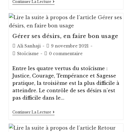
La
Continuer La Lecture
Vertu
Est
Sa
Propre
Récompense.
Oui,
Mais
Gérer ses désirs, en faire bon usage
J’en
Veux
Auteur/autrice
Post
Ali Sanhaji
9 novembre 2021
Plus
de
published:
Post
Post
Stoïcisme
0 commentaire
!
la
category:
comments:
publication :
Entre les quatre vertus du stoïcisme :
Justice, Courage, Tempérance et Sagesse
pratique, la troisième est la plus difficile à
atteindre. Le contrôle de ses désirs n’est
pas difficile dans le…
Gérer
Continuer La Lecture
Ses
Désirs,
En
Faire