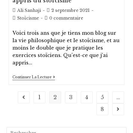
appris du stoïcisme
Auteur/autrice
Post
Ali Sanhaji
2 septembre 2021
de
published:
Post
Post
Stoïcisme
0 commentaire
la
category:
comments:
publication :
Voici trois ans que je tiens mon blog sur
la vie philosophique et le stoïcisme, et au
moins le double que je pratique les
exercices stoïciens. Qu'est-ce que j'ai
appris…
Ce
Continuer La Lecture
Blog
A
Trois
Ans:
1
2
3
4
5
…
Go to the previous page
Ce
Que
8
Aller à
J’ai
Appris
Du
Stoïcisme
Rechercher