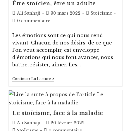
Monde
Être stoïcien, être un adulte
Auteur/autrice
Post
Post
Ali Sanhaji
30 mars 2022
Stoïcisme
de
published:
category:
Post
0 commentaire
la
comments:
publication :
Les émotions sont ce qui nous rend
vivant. Chacun de nos désirs, de ce que
l’on veut accomplir, est enveloppé
d’émotions qui nous font avancer, nous
battre, résister, aimer. Les…
Être
Continuer La Lecture
Stoïcien,
Être
Un
Adulte
Le stoïcisme, face à la maladie
Auteur/autrice
Post
Ali Sanhaji
20 février 2022
de
published:
Post
Post
Stoïcisme
0 commentaire