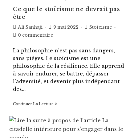
Ce que le stoïcisme ne devrait pas
être
Auteur/autrice
Post
Post
Ali Sanhaji
9 mai 2022
Stoïcisme
de
published:
category:
Post
0 commentaire
la
comments:
publication :
La philosophie n’est pas sans dangers,
sans pièges. Le stoïcisme est une
philosophie de la résilience. Elle apprend
à savoir endurer, se battre, dépasser
l’adversité, et devenir plus indépendant
des…
Ce
Continuer La Lecture
Que
Le
Stoïcisme
Ne
Devrait
Pas