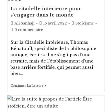
Être
La citadelle intérieure pour
s’engager dans le monde
Auteur/autrice
Post
Post
Ali Sanhaji
15 avril 2022
Stoïcisme
de
published:
category:
Post
0 commentaire
la
comments:
publication :
Sur la Citadelle intérieure, Thomas
Bénatouïl, spécialiste de la philosophie
antique, écrit : « il ne s’agit pas d’une
retraite, mais de l’établissement d’une
base arrière fortifiée, qui permet aussi
bien…
La
Continuer La Lecture
Citadelle
Intérieure
Pour
S’engager
Dans
Le