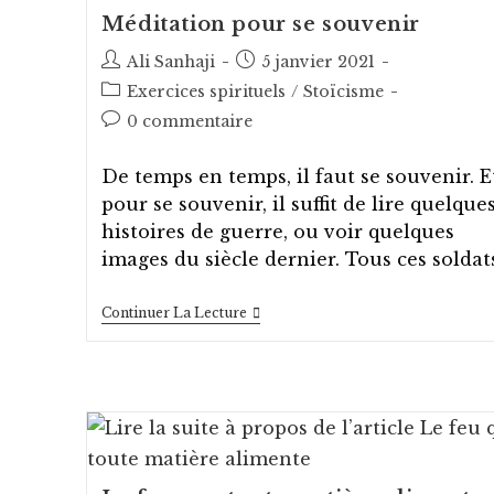
Méditation pour se souvenir
Auteur/autrice
Post
Ali Sanhaji
5 janvier 2021
de
published:
Post
Exercices spirituels
/
Stoïcisme
la
category:
Post
0 commentaire
publication :
comments:
De temps en temps, il faut se souvenir. E
pour se souvenir, il suffit de lire quelque
histoires de guerre, ou voir quelques
images du siècle dernier. Tous ces soldat
Méditation
Continuer La Lecture
Pour
Se
Souvenir