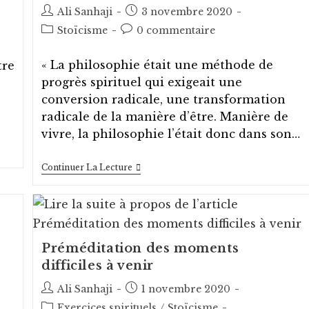
La
Auteur/autrice
Post
Ali Sanhaji
3 novembre 2020
Fois
de
published:
Post
Post
Stoïcisme
0 commentaire
la
category:
comments:
publication :
« La philosophie était une méthode de
tre
progrès spirituel qui exigeait une
conversion radicale, une transformation
radicale de la manière d’être. Manière de
vivre, la philosophie l’était donc dans son…
Vivre
Continuer La Lecture
La
Sagesse
Préméditation des moments
difficiles à venir
Auteur/autrice
Post
Ali Sanhaji
1 novembre 2020
de
published:
Post
Exercices spirituels
/
Stoïcisme