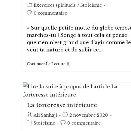
de
published:
Post
Exercices spirituels
/
Stoïcisme
la
category:
Post
0 commentaire
publication :
comments:
« Sur quelle petite motte du globe terres
marches-tu ! Songe à tout cela et pense
que rien n’est grand que d’agir comme le
veut ta nature et de subir ce…
De
Continuer La Lecture
Là-
Haut
La forteresse intérieure
Auteur/autrice
Post
Ali Sanhaji
2 novembre 2020
de
published:
Post
Post
Stoïcisme
0 commentaire
la
category:
comments: