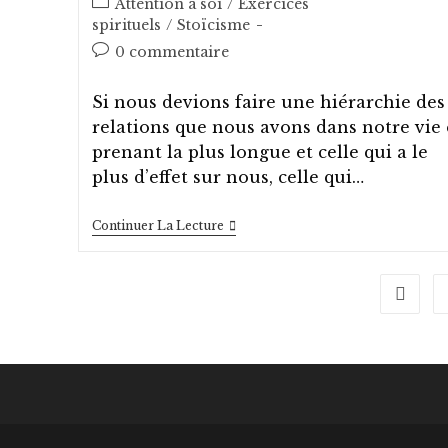
Post
Attention à soi
/
Exercices
la
category:
spirituels
/
Stoïcisme
publication :
Post
0 commentaire
comments:
Si nous devions faire une hiérarchie des
relations que nous avons dans notre vie
prenant la plus longue et celle qui a le
plus d’effet sur nous, celle qui…
La
Continuer La Lecture
Relation
La
Plus
Longue
Go to 
Et
La
Plus
Importante