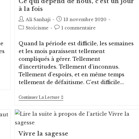
Ce qui dépend de nous, c’est un jour
à la fois
Auteur/autrice
Post
Ali Sanhaji
13 novembre 2020
de
published:
Post
Post
Stoïcisme
1 commentaire
la
category:
comments:
publication :
ve
Quand la période est difficile, les semaines
es
et les mois paraissent tellement
compliqués à gérer. Tellement
d’incertitudes. Tellement d’inconnus.
Tellement d’espoirs, et en même temps
tellement de défaitisme. C’est difficile…
Ce
Continuer La Lecture
Qui
Dépend
De
Nous,
C’est
Un
Jour
Vivre la sagesse
À