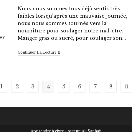
publication :
Nous nous sommes tous déjà sentis très
faibles lorsqu’après une mauvaise journée,
nous nous sommes tournés vers la
nourriture pour soulager notre mal-être.
 en
Manger gras ou sucré, pour soulager son…
Être
Continuer La Lecture
Capitaine
De
Son
Navire
1
2
3
4
5
6
7
8
the previous page
All
Apprendre à vivre - Auteur: Ali Sanhaji