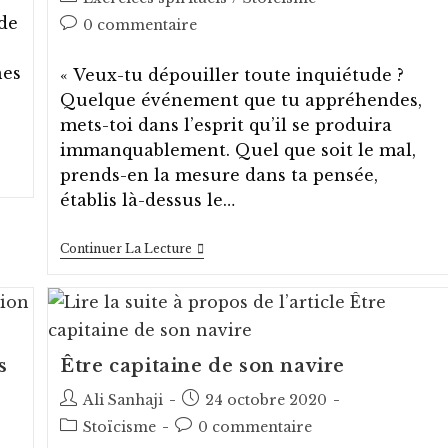
la
category:
de
Post
0 commentaire
publication :
comments:
nes
« Veux-tu dépouiller toute inquiétude ?
Quelque événement que tu appréhendes,
mets-toi dans l’esprit qu’il se produira
immanquablement. Quel que soit le mal,
prends-en la mesure dans ta pensée,
établis là-dessus le…
Préméditation
Continuer La Lecture
Des
Moments
Difficiles
À
Venir
s
Être capitaine de son navire
Auteur/autrice
Post
Ali Sanhaji
24 octobre 2020
de
published:
Post
Post
Stoïcisme
0 commentaire
la
category:
comments: