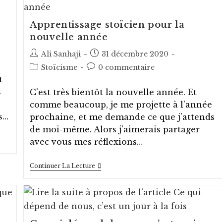
Apprentissage stoïcien pour la
nouvelle année
Auteur/autrice
Post
Ali Sanhaji
31 décembre 2020
de
published:
Post
Post
Stoïcisme
0 commentaire
la
category:
comments:
t
publication :
s
C’est très bientôt la nouvelle année. Et
comme beaucoup, je me projette à l’année
s…
prochaine, et me demande ce que j’attends
de moi-même. Alors j’aimerais partager
avec vous mes réflexions…
Apprentissage
Continuer La Lecture
Stoïcien
Pour
La
Nouvelle
Année