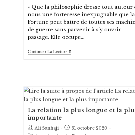
publication :
« Que la philosophie dresse tout autour 
nous une forteresse inexpugnable que la
Fortune peut battre de toutes ses machi
de guerre sans parvenir à s’y ouvrir
passage. Elle occupe…
La
Continuer La Lecture
Forteresse
Intérieure
La relation la plus longue et la plu
importante
Auteur/autrice
Post
Ali Sanhaji
31 octobre 2020
de
published: