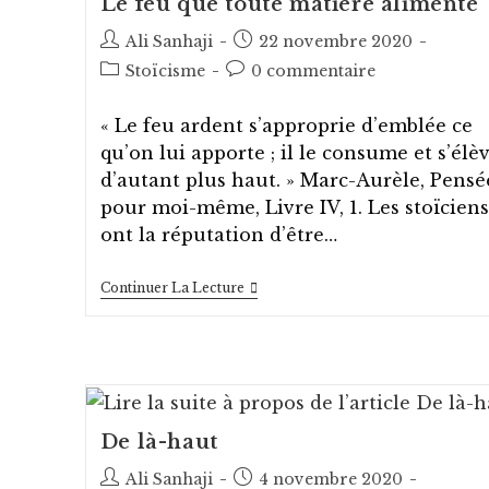
Le feu que toute matière alimente
Auteur/autrice
Post
Ali Sanhaji
22 novembre 2020
de
published:
Post
Post
Stoïcisme
0 commentaire
la
category:
comments:
publication :
« Le feu ardent s’approprie d’emblée ce
qu’on lui apporte ; il le consume et s’élè
d’autant plus haut. » Marc-Aurèle, Pensé
pour moi-même, Livre IV, 1. Les stoïciens
ont la réputation d’être…
Le
Continuer La Lecture
Feu
Que
Toute
Matière
Alimente
De là-haut
Auteur/autrice
Post
Ali Sanhaji
4 novembre 2020